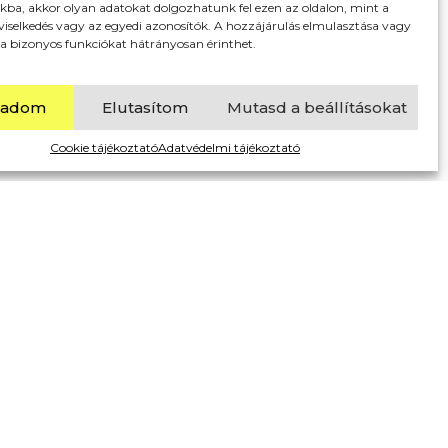
kba, akkor olyan adatokat dolgozhatunk fel ezen az oldalon, mint a
viselkedés vagy az egyedi azonosítók. A hozzájárulás elmulasztása vagy
a bizonyos funkciókat hátrányosan érinthet.
gadom
Elutasítom
Mutasd a beállításokat
Cookie tájékoztató
Adatvédelmi tájékoztató