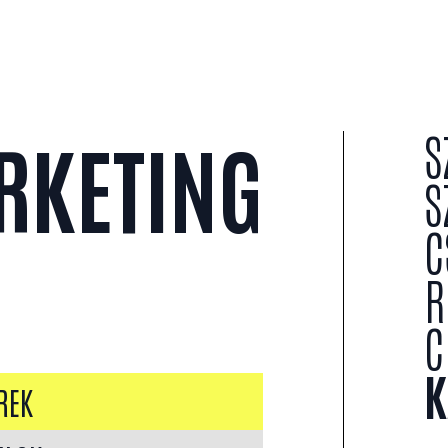
S
RKETING
S
C
R
C
K
REK