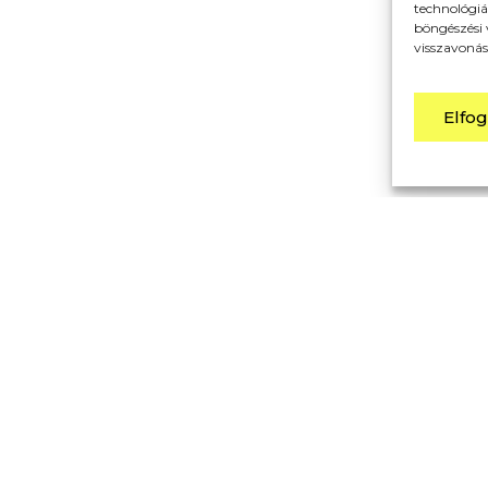
technológiá
böngészési 
visszavonás
Elfo
ÜZENETKÜLDÉS
ása
sre.