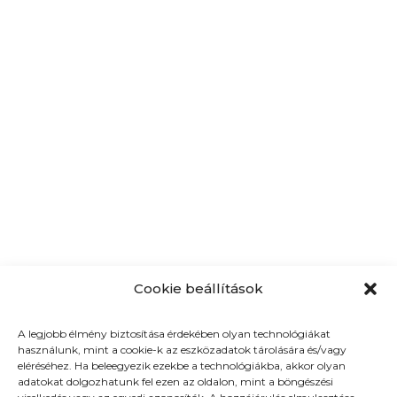
Cookie beállítások
A legjobb élmény biztosítása érdekében olyan technológiákat
használunk, mint a cookie-k az eszközadatok tárolására és/vagy
Képzeld el, hogy frenetikus ötletekkel vezérelve
eléréséhez. Ha beleegyezik ezekbe a technológiákba, akkor olyan
indítasz egy közösségi média kampányt. Minden jól néz
adatokat dolgozhatunk fel ezen az oldalon, mint a böngészési