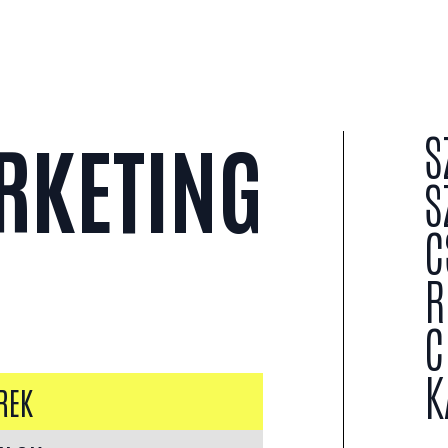
S
RKETING
S
C
R
C
K
REK