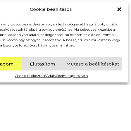
Cookie beállítások
lmény biztosítása érdekében olyan technológiákat használunk, mint a
 eszközadatok tárolására és/vagy eléréséhez. Ha beleegyezik ezekbe a
kba, akkor olyan adatokat dolgozhatunk fel ezen az oldalon, mint a
viselkedés vagy az egyedi azonosítók. A hozzájárulás elmulasztása vagy
a bizonyos funkciókat hátrányosan érinthet.
gadom
Elutasítom
Mutasd a beállításokat
Cookie tájékoztató
Adatvédelmi tájékoztató