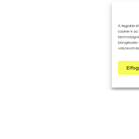
A legjobb é
cookie-k az
technológiá
böngészési 
visszavonás
Elfo